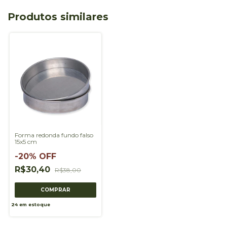
Produtos similares
Forma redonda fundo falso
15x5 cm
-
20
%
OFF
R$30,40
R$38,00
24
em estoque