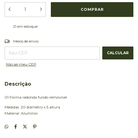
21
em estoque
ALTERAR CEP
Entregas para o CEP:
Meios de envio
CALCULAR
Não sei meu CEP
Descrição
01 Forma redonda fundo removível
Medidas: 20 diâmetro x 5 altura
Material: Alumínio